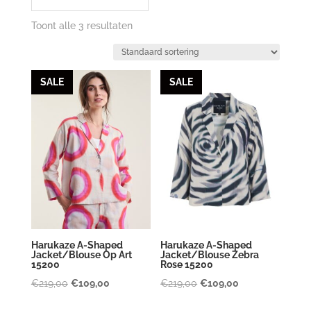
Toont alle 3 resultaten
SALE
SALE
Harukaze A-Shaped
Harukaze A-Shaped
Jacket/Blouse Op Art
Jacket/Blouse Zebra
15200
Rose 15200
Oorspronkelijke
Huidige
Oorspronkelijke
Huidige
€
219,00
€
109,00
€
219,00
€
109,00
prijs
prijs
prijs
prijs