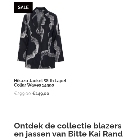
was:
is:
was:
is:
SALE
€219,00.
€109,00.
€219,00.
€109,00.
Hikazu Jacket With Lapel
Collar Waves 14990
Oorspronkelijke
Huidige
€
299,00
€
149,00
prijs
prijs
was:
is:
€299,00.
€149,00.
Ontdek de collectie blazers
en jassen van Bitte Kai Rand