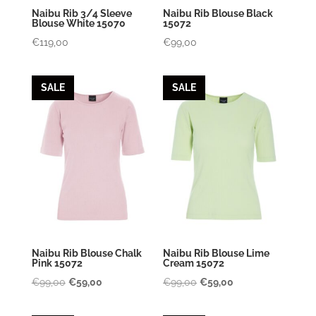
Naibu Rib 3/4 Sleeve
Naibu Rib Blouse Black
Blouse White 15070
15072
€
119,00
€
99,00
SALE
SALE
Naibu Rib Blouse Chalk
Naibu Rib Blouse Lime
Pink 15072
Cream 15072
Oorspronkelijke
Huidige
Oorspronkelijke
Huidige
€
99,00
€
59,00
€
99,00
€
59,00
prijs
prijs
prijs
prijs