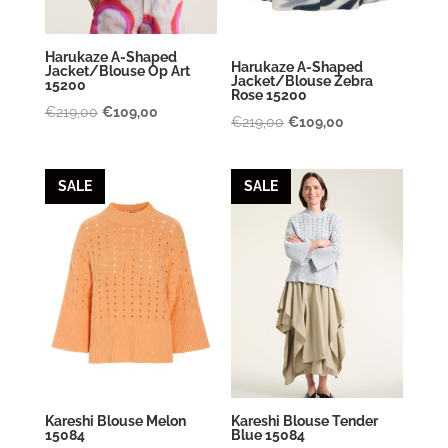
Harukaze A-Shaped
Harukaze A-Shaped
Jacket/Blouse Op Art
Jacket/Blouse Zebra
15200
Rose 15200
Oorspronkelijke
Huidige
€
219,00
€
109,00
Oorspronkelijke
Huidige
€
219,00
€
109,00
prijs
prijs
prijs
prijs
was:
is:
was:
is:
SALE
SALE
€219,00.
€109,00.
€219,00.
€109,00.
Kareshi Blouse Melon
Kareshi Blouse Tender
15084
Blue 15084