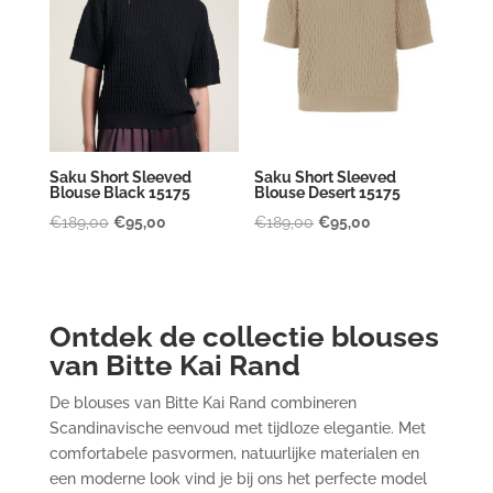
Saku Short Sleeved
Saku Short Sleeved
Blouse Black 15175
Blouse Desert 15175
Oorspronkelijke
Huidige
Oorspronkelijke
Huidige
€
189,00
€
95,00
€
189,00
€
95,00
prijs
prijs
prijs
prijs
was:
is:
was:
is:
€189,00.
€95,00.
€189,00.
€95,00.
Ontdek de collectie blouses
van Bitte Kai Rand
De blouses van Bitte Kai Rand combineren
Scandinavische eenvoud met tijdloze elegantie. Met
comfortabele pasvormen, natuurlijke materialen en
een moderne look vind je bij ons het perfecte model