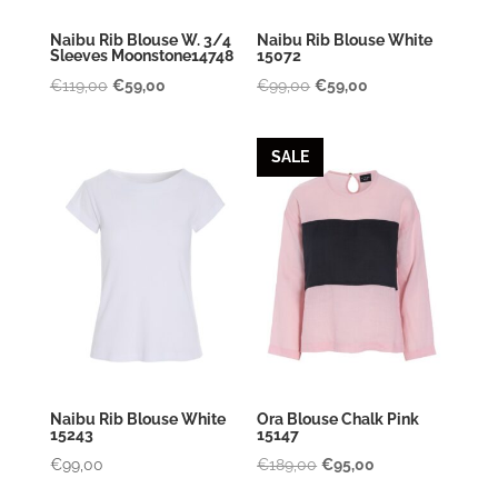
Naibu Rib Blouse W. 3/4
Naibu Rib Blouse White
Sleeves Moonstone14748
15072
Oorspronkelijke
Huidige
Oorspronkelijke
Huidige
€
119,00
€
59,00
€
99,00
€
59,00
prijs
prijs
prijs
prijs
was:
is:
was:
is:
SALE
€119,00.
€59,00.
€99,00.
€59,00.
Naibu Rib Blouse White
Ora Blouse Chalk Pink
15243
15147
Oorspronkelijke
Huidige
€
99,00
€
189,00
€
95,00
prijs
prijs