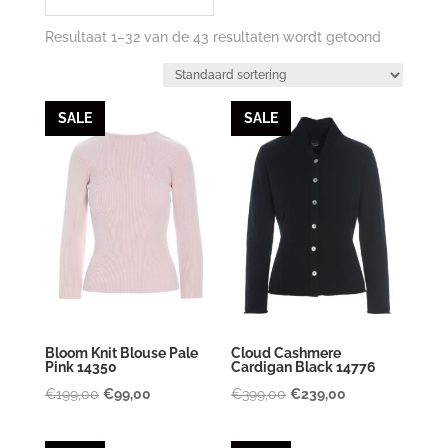
Resultaat 1–32 van de 43 resultaten wordt getoond
SALE
SALE
Bloom Knit Blouse Pale
Cloud Cashmere
Pink 14350
Cardigan Black 14776
Oorspronkelijke
Huidige
Oorspronkelijke
Huidige
€
199,00
€
99,00
€
399,00
€
239,00
prijs
prijs
prijs
prijs
was:
is:
was:
is: