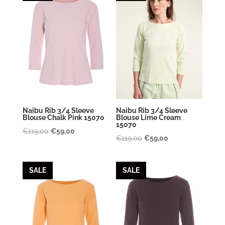
Naibu Rib 3/4 Sleeve
Naibu Rib 3/4 Sleeve
Blouse Chalk Pink 15070
Blouse Lime Cream
15070
Oorspronkelijke
Huidige
€
119,00
€
59,00
Oorspronkelijke
Huidige
€
119,00
€
59,00
prijs
prijs
prijs
prijs
was:
is:
was:
is:
€119,00.
€59,00.
SALE
SALE
€119,00.
€59,00.