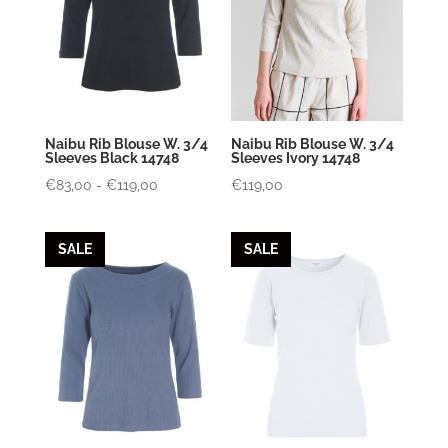
Naibu Rib Blouse W. 3/4
Naibu Rib Blouse W. 3/4
Sleeves Black 14748
Sleeves Ivory 14748
Prijsklasse:
€
83,00
-
€
119,00
€
119,00
€83,00
tot
SALE
SALE
€119,00