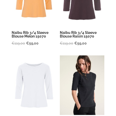
Naibu Rib 3/4 Sleeve
Naibu Rib 3/4 Sleeve
Blouse Melon 15070
Blouse Raisin 15070
Oorspronkelijke
Huidige
Oorspronkelijke
Huidige
€
119,00
€
59,00
€
119,00
€
59,00
prijs
prijs
prijs
prijs
was:
is:
was:
is:
€119,00.
€59,00.
€119,00.
€59,00.