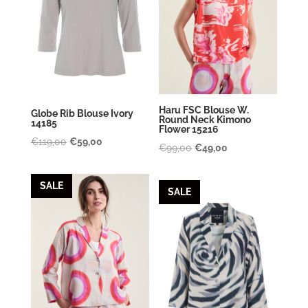
Haru FSC Blouse W.
Globe Rib Blouse Ivory
Round Neck Kimono
14185
Flower 15216
Oorspronkelijke
Huidige
€
119,00
€
59,00
Oorspronkelijke
Huidige
€
99,00
€
49,00
prijs
prijs
prijs
prijs
was:
is:
was:
is:
SALE
SALE
€119,00.
€59,00.
€99,00.
€49,00.