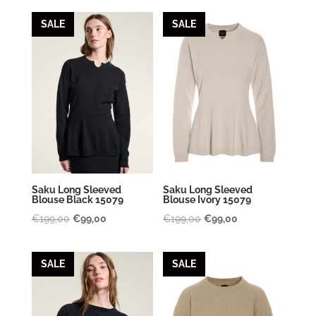
was:
is:
SALE
SALE
€189,00.
€95,00.
Saku Long Sleeved
Saku Long Sleeved
Blouse Black 15079
Blouse Ivory 15079
Oorspronkelijke
Huidige
Oorspronkelijke
Huidige
€
199,00
€
99,00
€
199,00
€
99,00
prijs
prijs
prijs
prijs
was:
is:
was:
is:
SALE
SALE
€199,00.
€99,00.
€199,00.
€99,00.