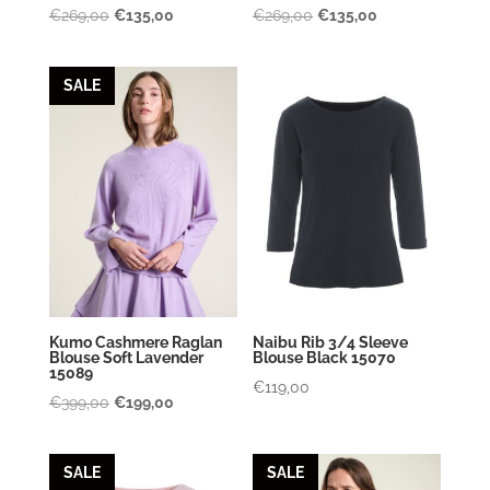
Oorspronkelijke
Huidige
Oorspronkelijke
Huidige
€
269,00
€
135,00
€
269,00
€
135,00
prijs
prijs
prijs
prijs
was:
is:
was:
is:
SALE
€269,00.
€135,00.
€269,00.
€135,00.
Kumo Cashmere Raglan
Naibu Rib 3/4 Sleeve
Blouse Soft Lavender
Blouse Black 15070
15089
€
119,00
Oorspronkelijke
Huidige
€
399,00
€
199,00
prijs
prijs
was:
is:
SALE
SALE
€399,00.
€199,00.