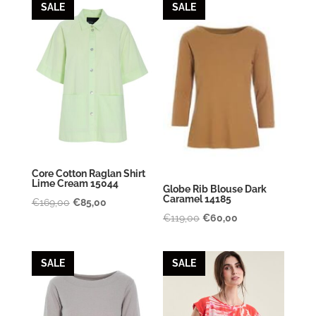
SALE
SALE
€199,00.
€99,00.
€399,00.
€239,00.
Core Cotton Raglan Shirt
Lime Cream 15044
Globe Rib Blouse Dark
Caramel 14185
Oorspronkelijke
Huidige
€
169,00
€
85,00
Oorspronkelijke
Huidige
€
119,00
€
60,00
prijs
prijs
prijs
prijs
was:
is:
was:
is:
€169,00.
€85,00.
SALE
SALE
€119,00.
€60,00.