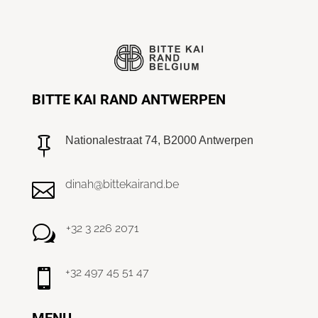
BITTE KAI RAND ANTWERPEN
Nationalestraat 74, B2000 Antwerpen

dinah@bittekairand.be

+32 3 226 2071
w
+32 497 45 51 47

MENU