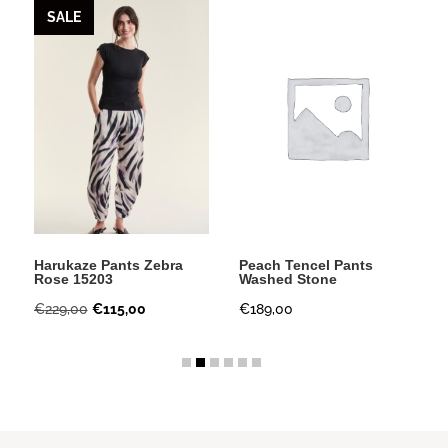
SALE
Harukaze Pants Zebra
Peach Tencel Pants
Rose 15203
Washed Stone
Oorspronkelijke
Huidige
€
229,00
€
115,00
€
189,00
prijs
prijs
was:
is:
€229,00.
€115,00.