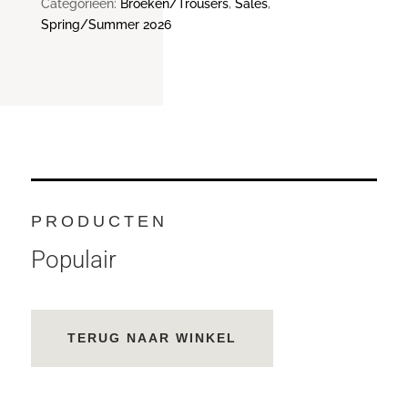
aantal
Categorieën:
Broeken/Trousers
,
Sales
,
Spring/Summer 2026
PRODUCTEN
Populair
TERUG NAAR WINKEL