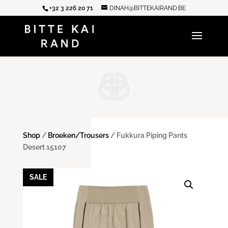
+32 3 226 20 71
DINAH@BITTEKAIRAND.BE
Shop
/
Broeken/Trousers
/ Fukkura Piping Pants
Desert 15107
SALE