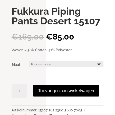
Fukkura Piping
Pants Desert 15107
Oorspronkelijke
Huidige
€
169,00
€
85,00
prijs
prijs
was:
is:
Woven – 58% Cotton, 42% Polyester
€169,00.
€85,00.
Maat
Fukkura
Toevoegen aan winkelwagen
Piping
Pants
Desert
15107
Artikelnummer:
15107 262 2380 5680 7005