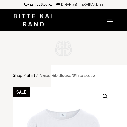
+32 3 226 20 71
DINAH@BITTEKAIRAND.BE
Shop
/
Shirt
/ Naibu Rib Blouse White 15072
SALE