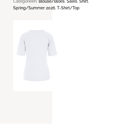
aantal
Categorieën:
Blouse/Bloes
,
Sales
,
Shirt
,
Spring/Summer 2026
,
T-Shirt/Top