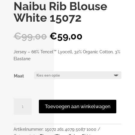
Naibu Rib Blouse
White 15072
Oorspronkelijke
Huidige
€
99,00
€
59,00
prijs
prijs
was:
is:
Jersey – 66% Tencel™ Lyocell, 32% Organic Cotton, 3%
€99,00.
€59,00.
Elastane
Maat
Naibu
Toevoegen aan winkelwagen
Rib
Blouse
White
15072
Artikelnummer:
15072 261 4079 5087 1000