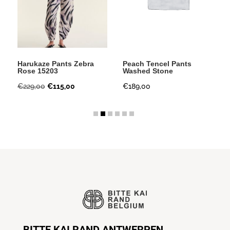
Harukaze Pants Zebra
Peach Tencel Pants
Rose 15203
Washed Stone
Oorspronkelijke
Huidige
€
229,00
€
115,00
€
189,00
prijs
prijs
was:
is:
€229,00.
€115,00.
BITTE KAI RAND ANTWERPEN