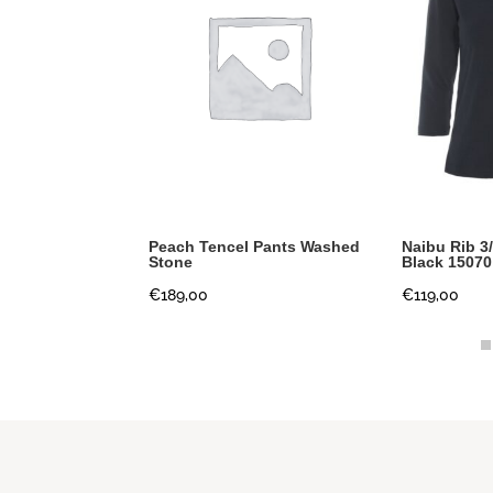
ts Zebra Rose
Peach Tencel Pants Washed
Naibu Rib 3
Stone
Black 15070
ronkelijke
Huidige
,00
€
189,00
€
119,00
prijs
is:
00.
€115,00.