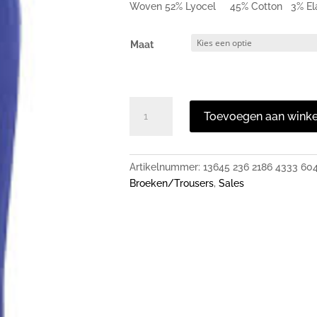
was:
is
Woven 52% Lyocel 45% Cotton 3% El
€189,00
€
Maat
Peach
Toevoegen aan wink
Stretch
Long
Pants
Artikelnummer:
13645 236 2186 4333 60
Yves
Broeken/Trousers
,
Sales
Blue
aantal