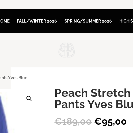
HOME
FALL/WINTER 2026
SPRING/SUMMER 2026
HIGH 
ants Yves Blue
Peach Stretch
Pants Yves Bl
Oorspron
H
€
189,00
€
95,00
prijs
p