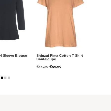
/4 Sleeve Blouse
Shinzui Pima Cotton T-Shirt
Harukaze 
Cantaloupe
Jacket/Bl
Oorspronkelijke
Huidige
Oo
€
99,00
€
50,00
€
219,00
€
prijs
prijs
pr
was:
is:
wa
€99,00.
€50,00.
€2