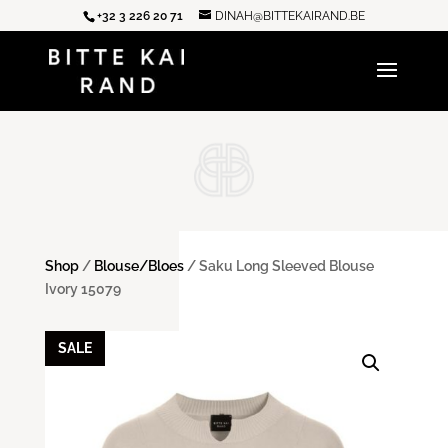
+32 3 226 20 71
DINAH@BITTEKAIRAND.BE
Shop
/
Blouse/Bloes
/ Saku Long Sleeved Blouse
Ivory 15079
SALE