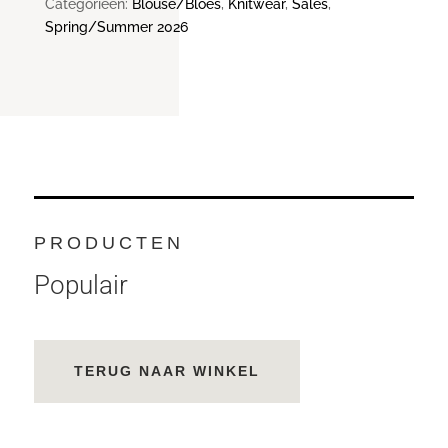
15079
Categorieën:
Blouse/Bloes
,
Knitwear
,
Sales
,
aantal
Spring/Summer 2026
PRODUCTEN
Populair
TERUG NAAR WINKEL