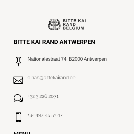
BITTE KAI RAND ANTWERPEN
Nationalestraat 74, B2000 Antwerpen

dinah@bittekairand.be

+32 3 226 2071
w
+32 497 45 51 47

MENU