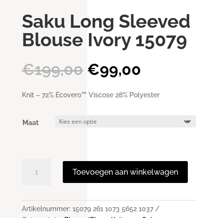
Saku Long Sleeved
Blouse Ivory 15079
Oorspronkelijke
Huidige
€
199,00
€
99,00
prijs
prijs
was:
is:
Knit – 72% Ecovero™ Viscose 28% Polyester
€199,00.
€99,00.
Maat
Saku
Toevoegen aan winkelwagen
Long
Sleeved
Blouse
Ivory
Artikelnummer:
15079 261 1073 5652 1037