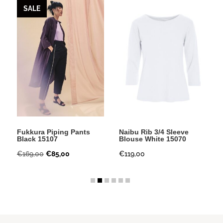
SALE
Fukkura Piping Pants
Naibu Rib 3/4 Sleeve
Black 15107
Blouse White 15070
Oorspronkelijke
Huidige
€
169,00
€
85,00
€
119,00
prijs
prijs
was:
is:
€169,00.
€85,00.